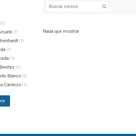
(1)
Nada que mostrar
nzuate
(1)
Arenhardt
(1)
eda
(1)
ceda
(1)
Benitez
(1)
redo Blanco
(1)
ina Cardozo
(1)
Cardozo
(1)
)
inguez
(1)
(1)
rías
(1)