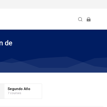
n de
Segundo Año
7 courses