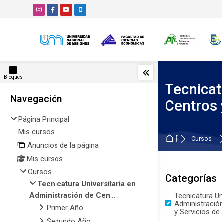
Skip to navigation
Skip to search form
Skip to login form
Salta al contenido principal
Skip to accessibility options
Skip to footer
Skip accessibility options
Bloques
Tecnicat
Bloques
Navegación
Salta Navegación
Centros 
Página Principal
Mis cursos
Página Prin
Cursos
Anuncios de la página
Mis cursos
Cursos
Categorías
Tecnicatura Universitaria en
Administración de Cen...
Tecnicatura Un
Administració
Primer Año
y Servicios de
Segundo Año