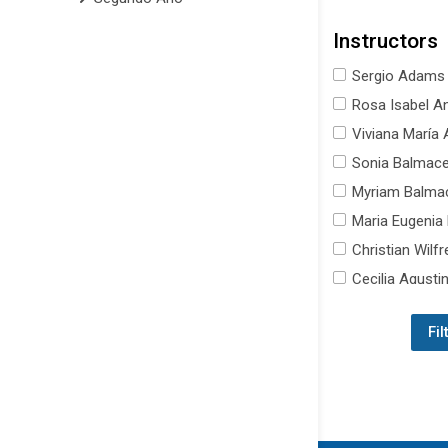
Instructors
Sergio Adams
Rosa Isabel A
Viviana María 
Sonia Balmac
Myriam Balma
Maria Eugenia 
Christian Wilf
Cecilia Agust
Delia Paciela 
Luis Dahmer
(2
Guillermo Dom
Camila Farina
María Ester Fa